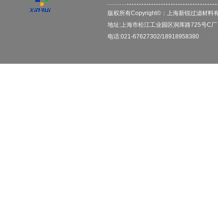
版权所有Copyright©：
上海新锐过滤材料
地址:上海市松江工业园区洞厍路725号C
电话:021-67627302/18918958380
2VB
空气过滤器
初效空气过滤器
中效空气过滤