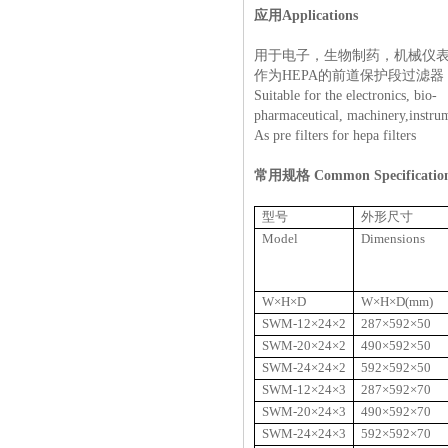
应用
Applications
用于电子，生物制药，机械仪
作为
HEPA
的前道保护段过滤器
Suitable for the electronics, bio-
pharmaceutical, machinery,instrume
As pre filters for hepa filters
常用规格
Common Specificatio
型号
外形尺寸
Model
Dimensions
W
×
H
×
D
W
×
H
×
D(mm)
SWM-12
×
24
×
2
287
×
592
×
50
SWM-20
×
24
×
2
490
×
592
×
50
SWM-24
×
24
×
2
592
×
592
×
50
SWM-12
×
24
×
3
287
×
592
×
70
SWM-20
×
24
×
3
490
×
592
×
70
SWM-24
×
24
×
3
592
×
592
×
70