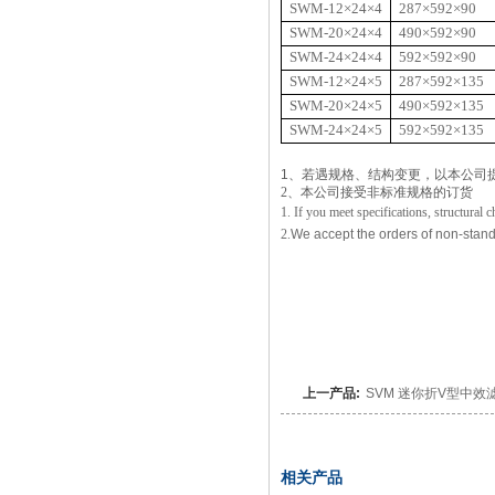
SWM-12
×
24
×
4
287
×
592
×
90
SWM-20
×
24
×
4
490
×
592
×
90
SWM-24
×
24
×
4
592
×
592
×
90
SWM-12
×
24
×
5
287
×
592
×
135
SWM-20
×
24
×
5
490
×
592
×
135
SWM-24
×
24
×
5
592
×
592
×
135
1、
若遇规格、结构变更，以本公司
2、
本公司接受非标准规格的订货
1. If you meet specifications, structural
2.
We accept the orders of non-stand
上一产品:
SVM 迷你折V型中效滤网V- M
相关产品