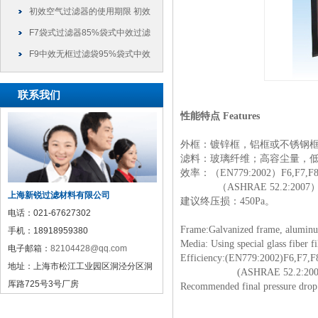
以干什么
初效空气过滤器的使用期限 初效
过滤器可以使用多久
F7袋式过滤器85%袋式中效过滤
袋
F9中效无框过滤袋95%袋式中效
过滤袋
联系我们
性能特点
Features
外框：镀锌框，铝框或不锈钢
滤料：玻璃纤维；高容尘量，
效率：（
EN779:2002
）
F6,F7,F
（
ASHRAE 52.2:2007
上海新锐过滤材料有限公司
建议终压损：
450Pa
。
电话：
021-67627302
Frame:Galvanized frame, aluminum
手机：
18918959380
Media: Using special glass fiber fil
电子邮箱：
82104428@qq.com
Efficiency:(EN779:2002)F6,F7,F
地址：
上海市松江工业园区洞泾分区洞
(ASHRAE 52.2:2007)ME
厍路725号3号厂房
Recommended final pressure drop