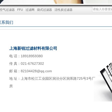
空气过滤器
FFU
过滤网
袋式过滤器
活性炭过滤器
联系我们
上海新锐过滤材料有限公司
电 话：18918959380
传 真：021-67627302
邮 箱：
82104428@qq.com
地 址：上海市松江工业园区洞泾分区洞厍路725号3号厂
房