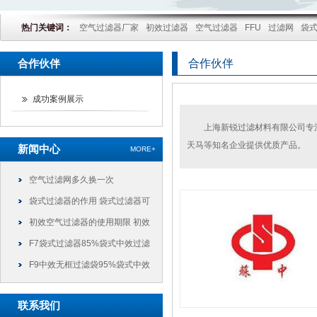
热门关键词：
空气过滤器厂家
初效过滤器
空气过滤器
FFU
过滤网
袋
合作伙伴
合作伙伴
成功案例展示
上海新锐过滤材料有限公司专
天马等知名企业提供优质产品。
新闻中心
MORE+
空气过滤网多久换一次
袋式过滤器的作用 袋式过滤器可
以干什么
初效空气过滤器的使用期限 初效
过滤器可以使用多久
F7袋式过滤器85%袋式中效过滤
袋
F9中效无框过滤袋95%袋式中效
过滤袋
联系我们