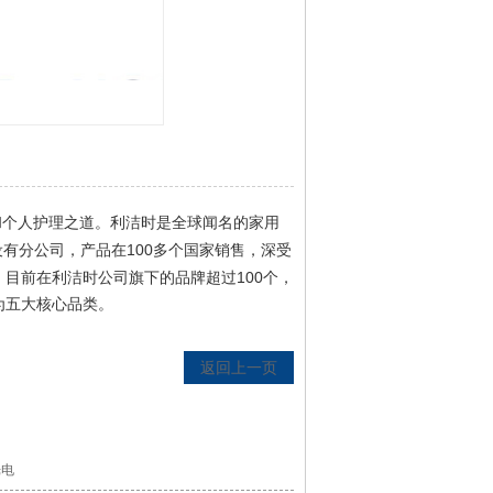
和个人护理之道。利洁时是全球闻名的家用
100
设有分公司，产品在
多个国家销售，深受
100
。目前在利洁时公司旗下的品牌超过
个，
为五大核心品类。
返回上一页
光电