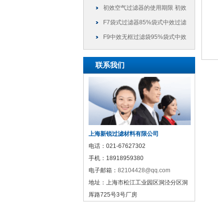
以干什么
初效空气过滤器的使用期限 初效
过滤器可以使用多久
F7袋式过滤器85%袋式中效过滤
袋
F9中效无框过滤袋95%袋式中效
过滤袋
联系我们
上海新锐过滤材料有限公司
电话：
021-67627302
手机：
18918959380
电子邮箱：
82104428@qq.com
地址：
上海市松江工业园区洞泾分区洞
厍路725号3号厂房