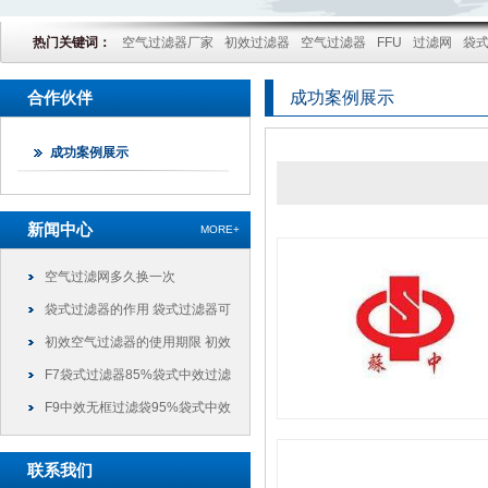
热门关键词：
空气过滤器厂家
初效过滤器
空气过滤器
FFU
过滤网
袋
合作伙伴
成功案例展示
成功案例展示
新闻中心
MORE+
空气过滤网多久换一次
袋式过滤器的作用 袋式过滤器可
以干什么
初效空气过滤器的使用期限 初效
过滤器可以使用多久
F7袋式过滤器85%袋式中效过滤
袋
F9中效无框过滤袋95%袋式中效
过滤袋
联系我们