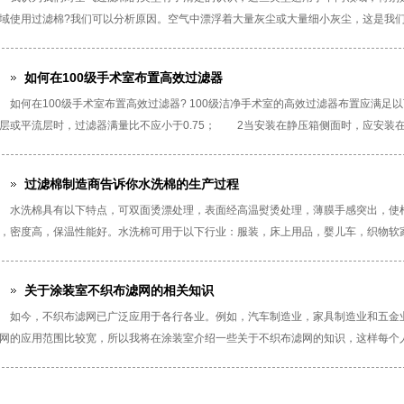
域使用过滤棉?我们可以分析原因。空气中漂浮着大量灰尘或大量细小灰尘，这是我们看
如何在100级手术室布置高效过滤器
如何在100级手术室布置高效过滤器? 100级洁净手术室的高效过滤器布置应满
层或平流层时，过滤器满量比不应小于0.75； 2当安装在静压箱侧面时，应安装在一
过滤棉制造商告诉你水洗棉的生产过程
水洗棉具有以下特点，可双面烫漂处理，表面经高温熨烫处理，薄膜手感突出，使
，密度高，保温性能好。水洗棉可用于以下行业：服装，床上用品，婴儿车，织物软家具
关于涂装室不织布滤网的相关知识
如今，不织布滤网已广泛应用于各行各业。例如，汽车制造业，家具制造业和五金
网的应用范围比较宽，所以我将在涂装室介绍一些关于不织布滤网的知识，这样每个人都