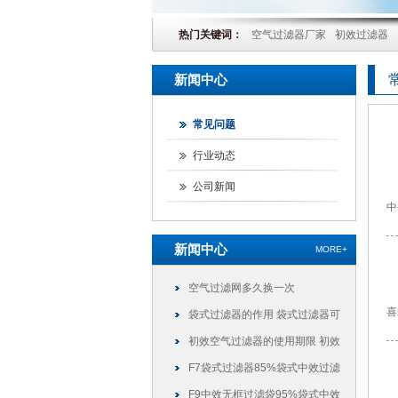
热门关键词：
空气过滤器厂家
初效过滤器
新闻中心
常见问题
行业动态
公司新闻
中
新闻中心
MORE+
空气过滤网多久换一次
喜
袋式过滤器的作用 袋式过滤器可
以干什么
初效空气过滤器的使用期限 初效
过滤器可以使用多久
F7袋式过滤器85%袋式中效过滤
袋
F9中效无框过滤袋95%袋式中效