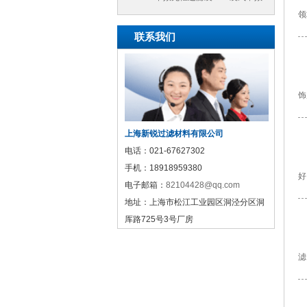
领
过滤袋
联系我们
饰
上海新锐过滤材料有限公司
电话：
021-67627302
手机：
18918959380
好
电子邮箱：
82104428@qq.com
地址：
上海市松江工业园区洞泾分区洞
厍路725号3号厂房
滤