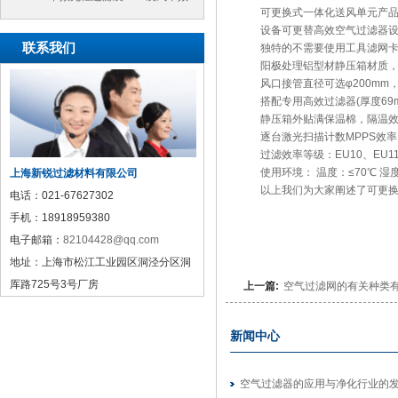
可更换式一体化送风单元产品
过滤袋
设备可更替高效空气过滤器设计
联系我们
独特的不需要使用工具滤网卡片
阳极处理铝型材静压箱材质，分
风口接管直径可选φ200mm，φ2
搭配专用高效过滤器(厚度69m
静压箱外贴满保温棉，隔温效
逐台激光扫描计数MPPS效率：95
过滤效率等级：EU10、EU11、
使用环境： 温度：≤70℃ 湿度
上海新锐过滤材料有限公司
以上我们为大家阐述了可更换式
电话：
021-67627302
手机：
18918959380
电子邮箱：
82104428@qq.com
地址：
上海市松江工业园区洞泾分区洞
厍路725号3号厂房
上一篇:
空气过滤网的有关种类
新闻中心
空气过滤器的应用与净化行业的