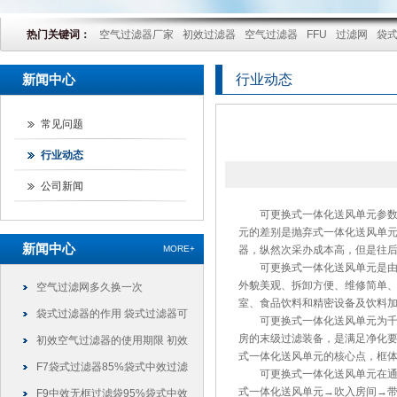
热门关键词：
空气过滤器厂家
初效过滤器
空气过滤器
FFU
过滤网
袋
新闻中心
行业动态
常见问题
行业动态
公司新闻
可更换式一体化送风单元参数指
元的差别是抛弃式一体化送风单元
新闻中心
MORE+
器，纵然次采办成本高，但是往后
可更换式一体化送风单元是由静
外貌美观、拆卸方便、维修简单
空气过滤网多久换一次
室、食品饮料和精密设备及饮料
袋式过滤器的作用 袋式过滤器可
可更换式一体化送风单元为千级
房的末级过滤装备，是满足净化
以干什么
初效空气过滤器的使用期限 初效
式一体化送风单元的核心点，框
过滤器可以使用多久
F7袋式过滤器85%袋式中效过滤
可更换式一体化送风单元在通风
式一体化送风单元→吹入房间→
袋
F9中效无框过滤袋95%袋式中效