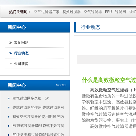
热门关键词：
空气过滤器厂家
初效过滤器
空气过滤器
FFU
过滤网
袋
新闻中心
行业动态
常见问题
行业动态
公司新闻
什么是
高效微粒空气
新闻中心
MORE+
高效微粒空气过滤器（
H
括微有生命物质的一种过滤
空气过滤网多久换一次
学实验室中逃逸。高效微粒空
袋式过滤器的作用 袋式过滤器可
维。纤维的扁平板通常打褶以
微粒空气过滤器迫使空气流动
以干什么
初效空气过滤器的使用期限 初效
除微粒型污染物。事实上, 作
过滤器可以使用多久
F7袋式过滤器85%袋式中效过滤
高效微粒空气过滤器
适
袋
F9中效无框过滤袋95%袋式中效