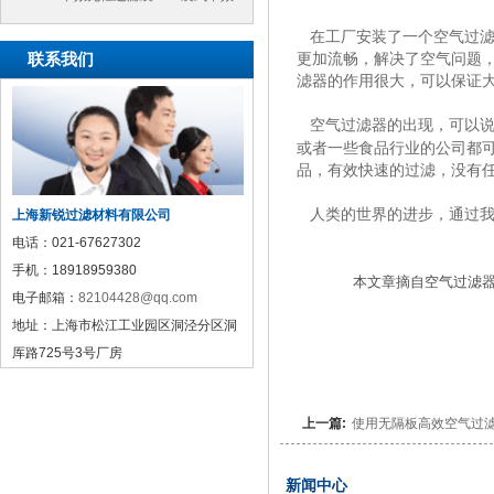
过滤袋
在工厂安装了一个
空气过
联系我们
更加流畅，解决了空气问题
滤器
的作用很大，可以保证
空气过滤器的出现，可以说
或者
公司都
一些食品行业的
品，有效快速的过滤，没有
上海新锐过滤材料有限公司
人类的世界的进步，通过我
电话：
021-67627302
手机：
18918959380
本文章摘自空气过滤
电子邮箱：
82104428@qq.com
地址：
上海市松江工业园区洞泾分区洞
厍路725号3号厂房
上一篇:
使用无隔板高效空气过
新闻中心