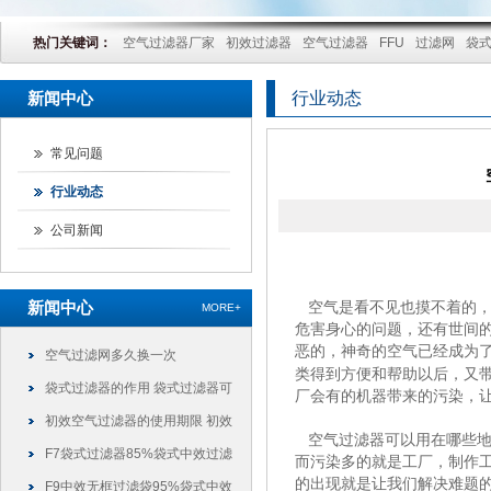
热门关键词：
空气过滤器厂家
初效过滤器
空气过滤器
FFU
过滤网
袋
新闻中心
行业动态
常见问题
行业动态
公司新闻
新闻中心
空气是看不见也摸不着的，
MORE+
危害身心的问题，还有世间
恶的，神奇的空气已经成为
空气过滤网多久换一次
类得到方便和帮助以后，又
袋式过滤器的作用 袋式过滤器可
厂会有的机器带来的污染，
以干什么
初效空气过滤器的使用期限 初效
空气过滤器可
以用在哪些
过滤器可以使用多久
F7袋式过滤器85%袋式中效过滤
而污染多的就是工厂，制作
的出现就是让我们解决难题
袋
F9中效无框过滤袋95%袋式中效