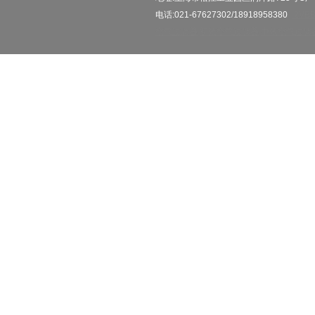
电话:021-67627302/18918958380
2VB
空气过滤器
初效空气过滤器
中效空气过滤