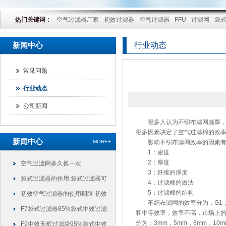
热门关键词：
空气过滤器厂家
初效过滤器
空气过滤器
FFU
过滤网
袋
新闻中心
行业动态
常见问题
行业动态
公司新闻
很多人认为
不织布滤网
越厚
很多因素决定了空气过滤棉的效
新闻中心
MORE+
影响不织布滤网效率的因素有
1：密度
2：厚度
空气过滤网多久换一次
3：纤维的厚度
袋式过滤器的作用 袋式过滤器可
4：过滤棉的做法
5：过滤棉的结构
以干什么
初效空气过滤器的使用期限 初效
不织布滤网的效率分为：G1，G2
过滤器可以使用多久
F7袋式过滤器85%袋式中效过滤
和中等效率，效率不高，市场上
分为：3mm，5mm，8mm，10m
袋
F9中效无框过滤袋95%袋式中效