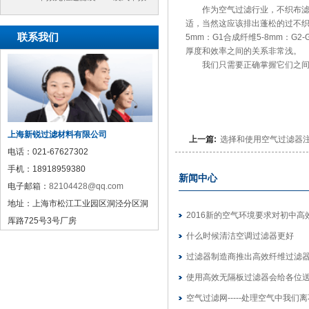
作为空气过滤行业，不织布滤网的
过滤袋
适，当然这应该排出蓬松的过不织
联系我们
5mm：G1合成纤维5-8mm：G2-G
厚度和效率之间的关系非常浅。
我们只需要正确掌握它们之间的
上海新锐过滤材料有限公司
上一篇:
选择和使用空气过滤器
电话：
021-67627302
手机：
18918959380
新闻中心
电子邮箱：
82104428@qq.com
地址：
上海市松江工业园区洞泾分区洞
2016新的空气环境要求对初中
厍路725号3号厂房
要求也要更上一层楼
什么时候清洁空调过滤器更好
过滤器制造商推出高效纤维过滤
使用高效无隔板过滤器会给各位
空气过滤网-----处理空气中我们