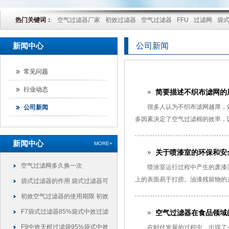
热门关键词：
空气过滤器厂家
初效过滤器
空气过滤器
FFU
过滤网
袋
新闻中心
公司新闻
常见问题
行业动态
简要描述不织布滤网的
很多人认为不织布滤网越厚，
公司新闻
多因素决定了空气过滤棉的效率，
新闻中心
MORE+
关于喷漆室的环保和安
空气过滤网多久换一次
喷涂室运行过程中产生的废漆
上的表面易于打捞。油漆残留物的
袋式过滤器的作用 袋式过滤器可
以干什么
初效空气过滤器的使用期限 初效
过滤器可以使用多久
F7袋式过滤器85%袋式中效过滤
空气过滤器在食品领域
袋
F9中效无框过滤袋95%袋式中效
在时代发展的过程中，出现了