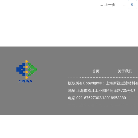
← 上一页
...
6
首页
关于我们
版权所有Copyright©：
上海新锐过滤材料
地址:上海市松江工业园区洞厍路725号C
电话:021-67627302/18918958380
2VB
空气过滤器
初效空气过滤器
中效空气过滤